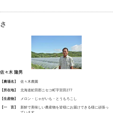
さ
佐々木 隆男
【農場名】
佐々木農園
【所在地】
北海道虻田郡ニセコ町字宮田277
【生産物】
メロン・じゃがいも・とうもろこし
【一 言】
新鮮で美味しい農産物を皆様にお届けできる様に頑張っ
ています。