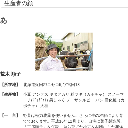
生産者の顔
あ
荒木 順子
【所在地】
北海道虻田郡ニセコ町字宮田13
【生産物】
小豆 アンデス キタアカリ 粉フキ（カボチャ） スノーマ
ーチ(ｼﾞｬｶﾞｲﾓ) 男しゃく ノーザンルビー パン 雪化粧（カ
ボチャ） 大福
【一 言】
野菜は極力農薬を使いません。さらに牛の堆肥により育
てております。平成16年12月より、自宅に菓子製造所、
「工房順子」を併設。自ら育てた小豆を材料にした和洋