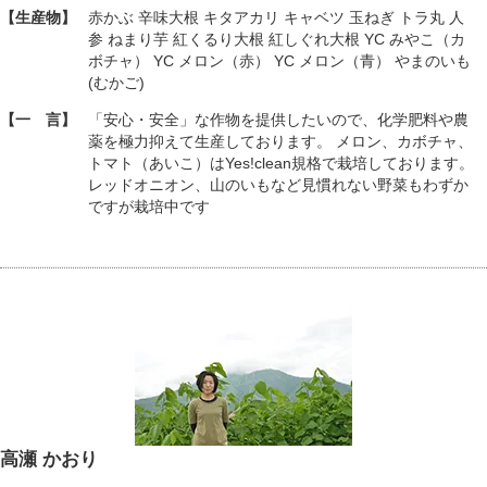
【生産物】
赤かぶ 辛味大根 キタアカリ キャベツ 玉ねぎ トラ丸 人
参 ねまり芋 紅くるり大根 紅しぐれ大根 YC みやこ（カ
ボチャ） YC メロン（赤） YC メロン（青） やまのいも
(むかご)
【一 言】
「安心・安全」な作物を提供したいので、化学肥料や農
薬を極力抑えて生産しております。 メロン、カボチャ、
トマト（あいこ）はYes!clean規格で栽培しております。
レッドオニオン、山のいもなど見慣れない野菜もわずか
ですが栽培中です
高瀬 かおり