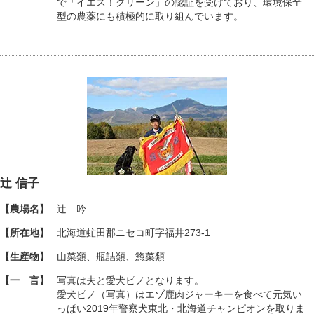
で「イエス！クリーン」の認証を受けており、環境保全
型の農薬にも積極的に取り組んでいます。
辻 信子
【農場名】
辻 吟
【所在地】
北海道虻田郡ニセコ町字福井273-1
【生産物】
山菜類、瓶詰類、惣菜類
【一 言】
写真は夫と愛犬ピノとなります。
愛犬ピノ（写真）はエゾ鹿肉ジャーキーを食べて元気い
っぱい2019年警察犬東北・北海道チャンピオンを取りま