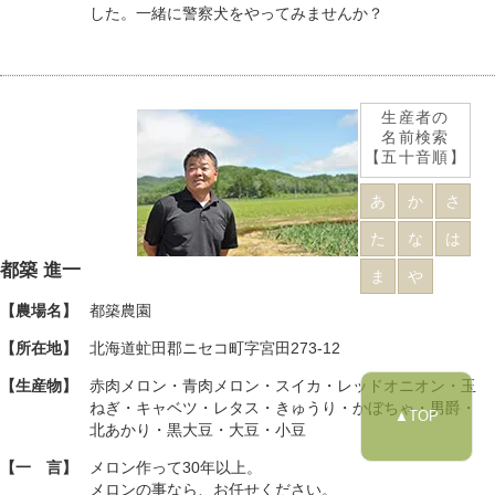
した。一緒に警察犬をやってみませんか？
生産者の
名前検索
【五十音順】
あ
か
さ
た
な
は
都築 進一
ま
や
【農場名】
都築農園
【所在地】
北海道虻田郡ニセコ町字宮田273-12
【生産物】
赤肉メロン・青肉メロン・スイカ・レッドオニオン・玉
ねぎ・キャベツ・レタス・きゅうり・かぼちゃ・男爵・
▲TOP
北あかり・黒大豆・大豆・小豆
【一 言】
メロン作って30年以上。
メロンの事なら、お任せください。