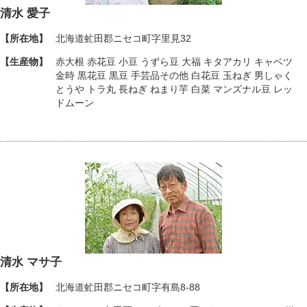
清水 愛子
【所在地】
北海道虻田郡ニセコ町字里見32
【生産物】
赤大根 赤花豆 小豆 うずら豆 大福 キタアカリ キャベツ
金時 黒花豆 黒豆 手芸品その他 白花豆 玉ねぎ 男しゃく
とうや トラ丸 長ねぎ ねまり芋 白菜 マンズナル豆 レッ
ドムーン
清水 マサ子
【所在地】
北海道虻田郡ニセコ町字有島8-88