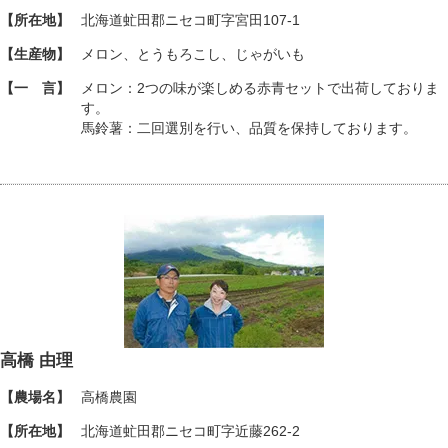
【所在地】
北海道虻田郡ニセコ町字宮田107-1
【生産物】
メロン、とうもろこし、じゃがいも
【一 言】
メロン：2つの味が楽しめる赤青セットで出荷しておりま
す。
馬鈴薯：二回選別を行い、品質を保持しております。
高橋 由理
【農場名】
高橋農園
【所在地】
北海道虻田郡ニセコ町字近藤262-2