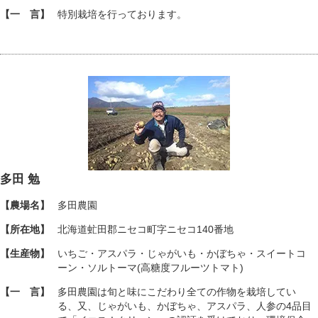
【一 言】
特別栽培を行っております。
多田 勉
【農場名】
多田農園
【所在地】
北海道虻田郡ニセコ町字ニセコ140番地
【生産物】
いちご・アスパラ・じゃがいも・かぼちゃ・スイートコ
ーン・ソルトーマ(高糖度フルーツトマト)
【一 言】
多田農園は旬と味にこだわり全ての作物を栽培してい
る、又、じゃがいも、かぼちゃ、アスパラ、人参の4品目