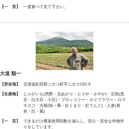
【一 言】
一度食べて見て下さい。
大道 順一
【所在地】
北海道虻田郡ニセコ町字ニセコ192-3
【生産物】
じゃがいも(男爵・北あかり・とうや・さやか)・豆類(黒
豆・白大豆・小豆)・ブロッコリー・カリフラワー・ロマ
ネスコ・大根(味一番・紅くるり・紅てんぐ)・人参(黄
色・白・紫)
【一 言】
できるだけ農薬使用回数を減らし、安心・安全な作物作
りをしています。