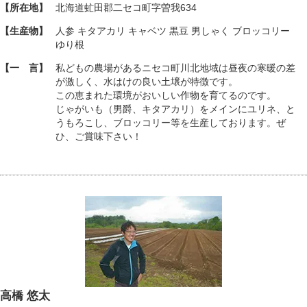
【所在地】
北海道虻田郡二セコ町字曽我634
【生産物】
人参 キタアカリ キャベツ 黒豆 男しゃく ブロッコリー
ゆり根
【一 言】
私どもの農場があるニセコ町川北地域は昼夜の寒暖の差
が激しく、水はけの良い土壌が特徴です。
この恵まれた環境がおいしい作物を育てるのです。
じゃがいも（男爵、キタアカリ）をメインにユリネ、と
うもろこし、ブロッコリー等を生産しております。ぜ
ひ、ご賞味下さい！
高橋 悠太