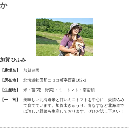
か
加賀 ひふみ
【農場名】
加賀農園
【所在地】
北海道虻田郡ニセコ町字西富182-1
【生産物】
米・苗(花・野菜)・ミニトマト・南蛮類
【一 言】
美味しい北海道米と甘いミニトマトを中心に、愛情込め
て育てています。加賀太きゅうり、青なすなど北海道で
は珍しい野菜も生産しております。ぜひお試し下さい！