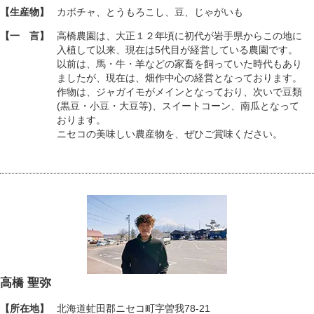
【生産物】
カボチャ、とうもろこし、豆、じゃがいも
【一 言】
高橋農園は、大正１２年頃に初代が岩手県からこの地に
入植して以来、現在は5代目が経営している農園です。
以前は、馬・牛・羊などの家畜を飼っていた時代もあり
ましたが、現在は、畑作中心の経営となっております。
作物は、ジャガイモがメインとなっており、次いで豆類
(黒豆・小豆・大豆等)、スイートコーン、南瓜となって
おります。
ニセコの美味しい農産物を、ぜひご賞味ください。
高橋 聖弥
【所在地】
北海道虻田郡ニセコ町字曽我78-21