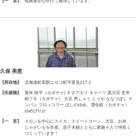
【一 言】
低農薬を心がけて栽培しています。
久保 美恵
【所在地】
北海道虻田郡ニセコ町字里見217-2
【生産物】
青米 味平（カボチャ) キタアカリ キャベツ 黒大豆 玄米
粉フキ（カボチャ） 大豆 男しゃく とうや ななつぼし ナ
ンバン ブロッコリー ほしのゆめ、雪化粧（カボチャ）
ゆめぴりか
【一 言】
メロンを中心にスイカ、スイートコーン、大豆、お米、
じゃがいもを生産。息子夫婦とともに家族４人で仲良く
つくっています！