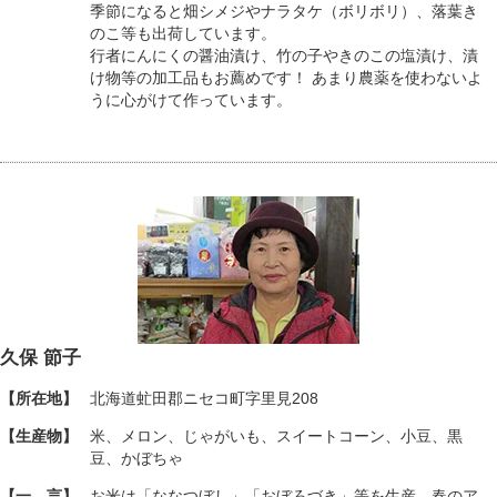
季節になると畑シメジやナラタケ（ボリボリ）、落葉き
のこ等も出荷しています。
行者にんにくの醤油漬け、竹の子やきのこの塩漬け、漬
け物等の加工品もお薦めです！ あまり農薬を使わないよ
うに心がけて作っています。
久保 節子
【所在地】
北海道虻田郡ニセコ町字里見208
【生産物】
米、メロン、じゃがいも、スイートコーン、小豆、黒
豆、かぼちゃ
【一 言】
お米は「ななつぼし」「おぼろづき」等を生産。春のア