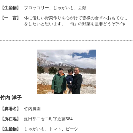
【生産物】
ブロッコリー、じゃがいも、豆類
【一 言】
体に優しい野菜作りを心がけて皆様の食卓へおもてなし
をしたいと思います。「旬」の野菜を是非どうぞ(^-^)/
竹内 洋子
【農場名】
竹内農園
【所在地】
虻田郡ニセコ町字近藤584
【生産物】
じゃがいも、トマト、ビーツ