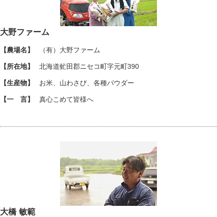
大野ファーム
【農場名】
（有）大野ファーム
【所在地】
北海道虻田郡ニセコ町字元町390
【生産物】
お米、山わさび、各種パウダー
【一 言】
真心こめて皆様へ
大橋 敏範