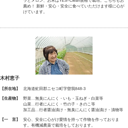
ラとメロン、お米はYES!-Clean規格で栽培。こちらもお
薦め！ 新鮮・安心・安全に食べていただけます様に心が
けています。
木村恵子
【所在地】
北海道虻田郡ニセコ町字曽我848-3
【生産物】
野菜…無臭にんにく・いも・玉ねぎ・白菜等
山菜…行者にんにく・竹の子・きのこ等
加工品…行者醤油漬け・無臭にんにく醤油漬け・漬物等
【一 言】
安心、安全に心がけ愛情を持って作物を作っておりま
す。有機減農薬で栽培をしております。