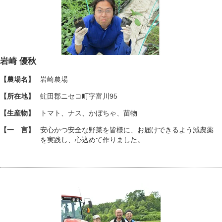
岩崎 優秋
【農場名】
岩崎農場
【所在地】
虻田郡ニセコ町字富川95
【生産物】
トマト、ナス、かぼちゃ、苗物
【一 言】
安心かつ安全な野菜を皆様に、お届けできるよう減農薬
を実践し、心込めて作りました。