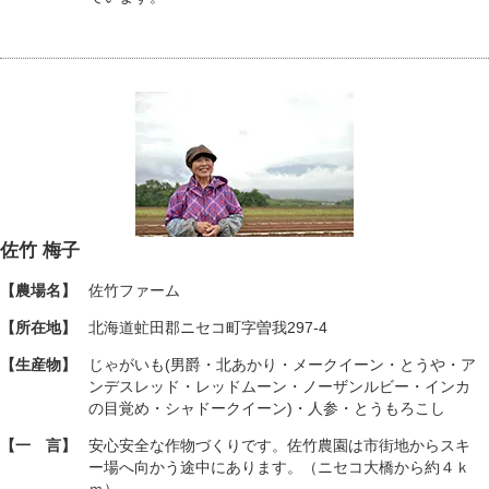
佐竹 梅子
【農場名】
佐竹ファーム
【所在地】
北海道虻田郡ニセコ町字曽我297-4
【生産物】
じゃがいも(男爵・北あかり・メークイーン・とうや・ア
ンデスレッド・レッドムーン・ノーザンルビー・インカ
の目覚め・シャドークイーン)・人参・とうもろこし
【一 言】
安心安全な作物づくりです。佐竹農園は市街地からスキ
ー場へ向かう途中にあります。（ニセコ大橋から約４ｋ
ｍ）