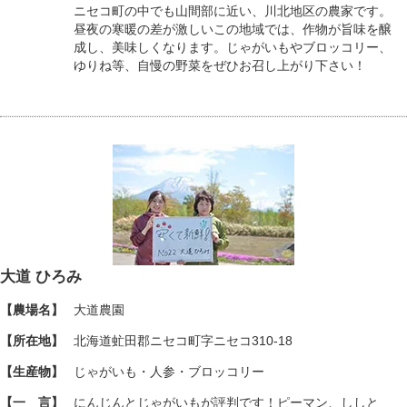
ニセコ町の中でも山間部に近い、川北地区の農家です。
昼夜の寒暖の差が激しいこの地域では、作物が旨味を醸
成し、美味しくなります。じゃがいもやブロッコリー、
ゆりね等、自慢の野菜をぜひお召し上がり下さい！
大道 ひろみ
【農場名】
大道農園
【所在地】
北海道虻田郡ニセコ町字ニセコ310-18
【生産物】
じゃがいも・人参・ブロッコリー
【一 言】
にんじんとじゃがいもが評判です！ピーマン、ししと