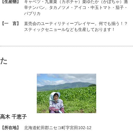
【生産物】
キャベツ・九重栗（カボチャ）栗ゆたか（かぼちゃ）激
辛ナンバン、タカノツメ・アイコ・中玉トマト・茄子・
パプリカ
【一 言】
直売会のユーティリティープレイヤー。何でも揃う！？
スティックセニョールなども生産しております！
た
高木 千恵子
【所在地】
北海道虻田郡ニセコ町字宮田102-12